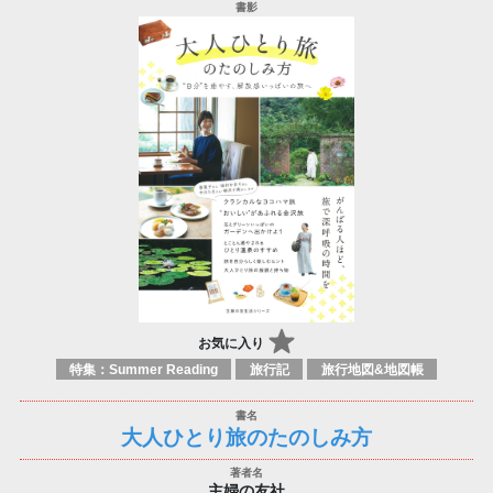
お気に入り
特集：Summer Reading
旅行記
旅行地図&地図帳
大人ひとり旅のたのしみ方
主婦の友社