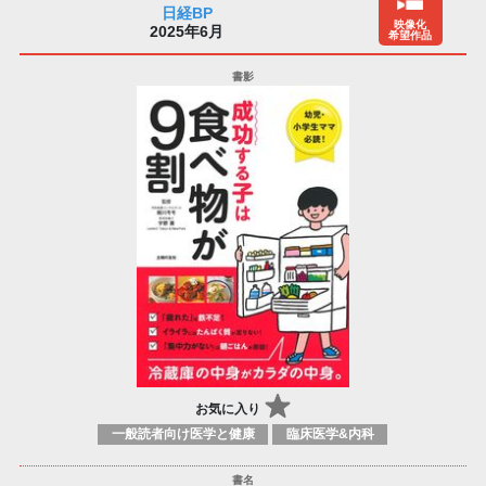
日経BP
映像化
2025年6月
希望作品
お気に入り
一般読者向け医学と健康
臨床医学&内科