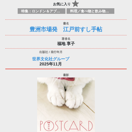
お気に入り
特集：ロンドン＆アブダビブックフェア2026
料理／食べ物と飲み物／食に関する記述
豊洲市場発 江戸前すし手帖
福地 享子
世界文化社グループ
2025年11月