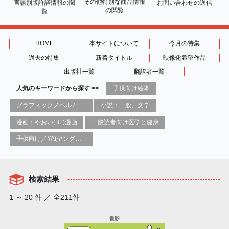
その他特別な商品情報
言語別版許諾情報の
閲
お問い合わせの送信
の閲覧
覧
HOME
本サイトについて
今月の特集
過去の特集
新着タイトル
映像化希望作品
出版社一覧
翻訳者一覧
人気のキーワードから探す >>
子供向け絵本
グラフィックノベル / コミックブック / 漫画：スタイル / 伝統
小説：一般、文学
漫画：やおい(BL)漫画
一般読者向け医学と健康
子供向け／YA(ヤングアダルト)向け一般：芸術&芸術家
検索結果
1 ～ 20 件 ／ 全211件