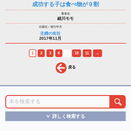
成功する子は食べ物が９割
細川モモ
主婦の友社
2017年11月
1
2
3
4
10
11
→
...
戻る
詳しく検索する
＞