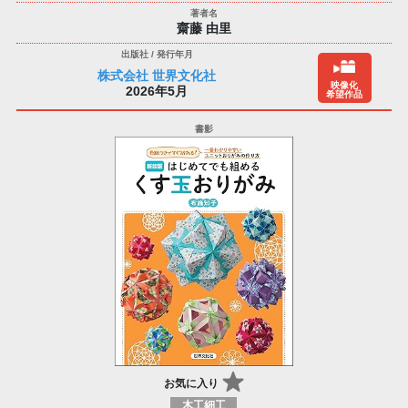
齋藤 由里
株式会社 世界文化社
映像化
2026年5月
希望作品
お気に入り
木工細工