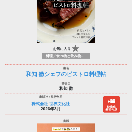
お気に入り
料理／食べ物と飲み物／食に関する記述
和知 徹シェフのビストロ料理帖
和知 徹
株式会社 世界文化社
映像化
2026年3月
希望作品