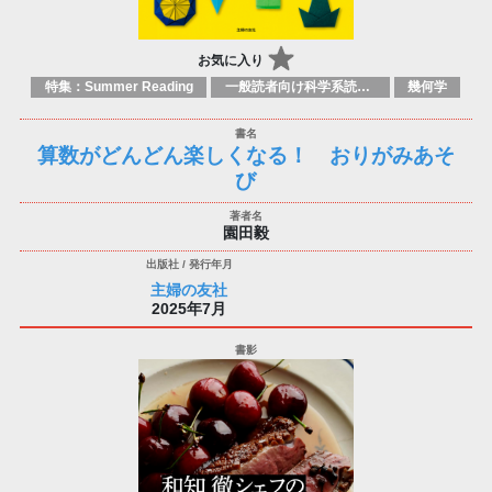
お気に入り
特集：Summer Reading
一般読者向け科学系読み物
幾何学
算数がどんどん楽しくなる！ おりがみあそ
び
園田毅
主婦の友社
2025年7月