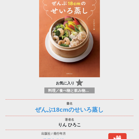
お気に入り
料理／食べ物と飲み物／食に関する記述
ぜんぶ18cmのせいろ蒸し
りん ひろこ