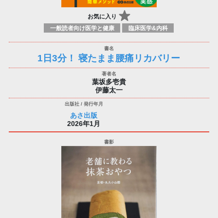
お気に入り
一般読者向け医学と健康
臨床医学&内科
1日3分！ 寝たまま腰痛リカバリー
葉坂多壱貴
伊藤太一
あさ出版
2026年1月