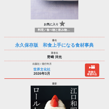
お気に入り
料理／食べ物と飲み物／食に関する記述
永久保存版 和食上手になる食材事典
野﨑 洋光
世界文化社
映像化
2026年3月
希望作品