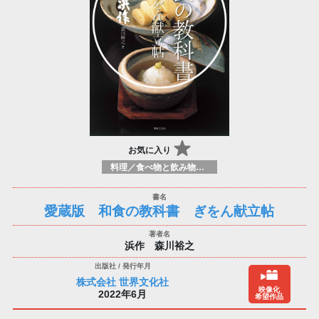
お気に入り
料理／食べ物と飲み物／食に関する記述
愛蔵版 和食の教科書 ぎをん献立帖
浜作 森川裕之
株式会社 世界文化社
映像化
2022年6月
希望作品