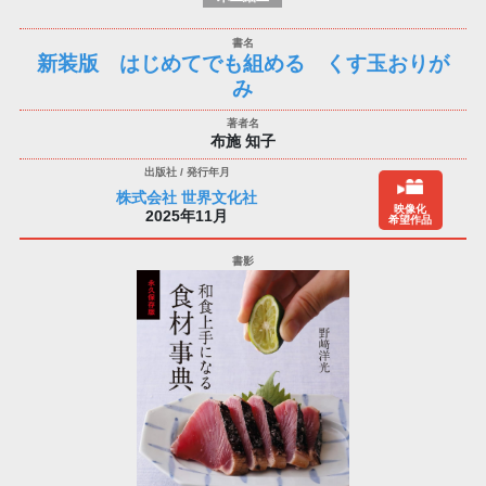
新装版 はじめてでも組める くす玉おりが
み
布施 知子
株式会社 世界文化社
映像化
2025年11月
希望作品