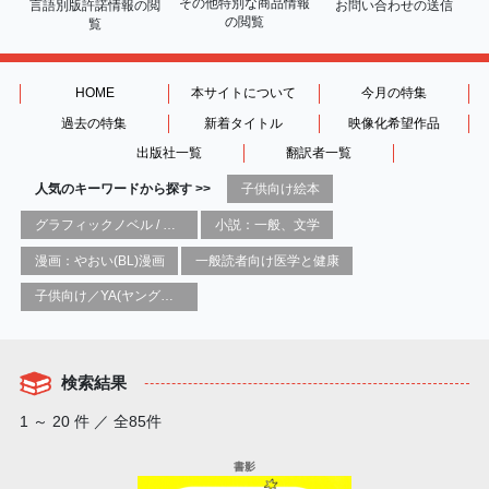
その他特別な商品情報
言語別版許諾情報の
閲
お問い合わせの送信
の閲覧
覧
HOME
本サイトについて
今月の特集
過去の特集
新着タイトル
映像化希望作品
出版社一覧
翻訳者一覧
人気のキーワードから探す >>
子供向け絵本
グラフィックノベル / コミックブック / 漫画：スタイル / 伝統
小説：一般、文学
漫画：やおい(BL)漫画
一般読者向け医学と健康
子供向け／YA(ヤングアダルト)向け一般：芸術&芸術家
検索結果
1 ～ 20 件 ／ 全85件