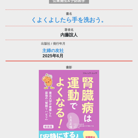
公衆衛生&予防医学
くよくよしたら手を洗おう。
内藤誼人
主婦の友社
2025年6月