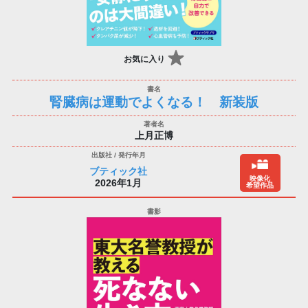
お気に入り
腎臓病は運動でよくなる！ 新装版
上月正博
ブティック社
映像化
2026年1月
希望作品