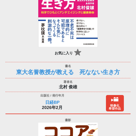
お気に入り
東大名誉教授が教える 死なない生き方
北村 俊雄
日経BP
映像化
2026年2月
希望作品