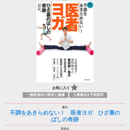
お気に入り
一般読者向け医学と健康
公衆衛生&予防医学
不調をあきらめない！ 医者ヨガ ひざ裏の
ばしの奇跡