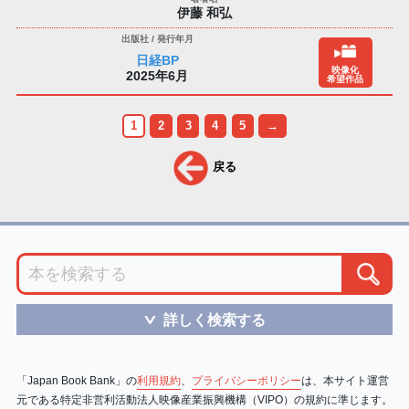
伊藤 和弘
日経BP
映像化
2025年6月
希望作品
1
2
3
4
5
→
戻る
詳しく検索する
＞
「Japan Book Bank」の
利用規約
、
プライバシーポリシー
は、本サイト運営
元である特定非営利活動法人映像産業振興機構（VIPO）の規約に準じます。