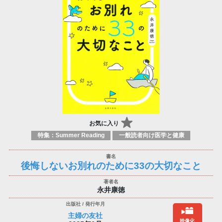
お気に入り
特集：Summer Reading
一般読者向け医学と健康
後悔しないお別れのために33の大切なこと
永井康徳
主婦の友社
映像化