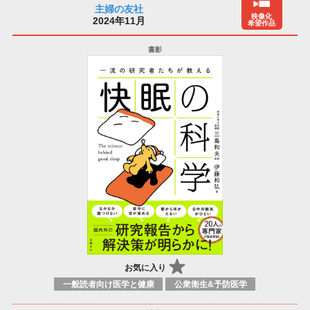
主婦の友社
映像化
2024年11月
希望作品
お気に入り
一般読者向け医学と健康
公衆衛生&予防医学