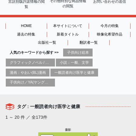
その他特別な商品情報
言語別版許諾情報の
閲
お問い合わせの送信
の閲覧
覧
HOME
本サイトについて
今月の特集
過去の特集
新着タイトル
映像化希望作品
出版社一覧
翻訳者一覧
人気のキーワードから探す >>
子供向け絵本
グラフィックノベル / コミックブック / 漫画：スタイル / 伝統
小説：一般、文学
漫画：やおい(BL)漫画
一般読者向け医学と健康
子供向け／YA(ヤングアダルト)向け一般：芸術&芸術家
タグ : 一般読者向け医学と健康
1 ～ 20 件 ／ 全173件