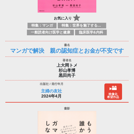
お気に入り
特集：マンガ
特集：世界を魅了する日本のマンガ
一般読者向け医学と健康
臨床医学&内科
マンガで解決 親の認知症とお金が不安です
上大岡トメ
杉山孝博
黒田尚子
主婦の友社
映像化
2024年4月
希望作品