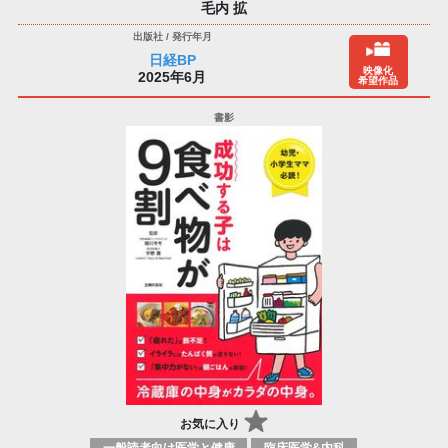
毛内 拡
日経BP
映像化
2025年6月
希望作品
お気に入り
一般読者向け医学と健康
臨床医学&内科