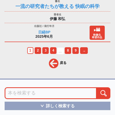
一流の研究者たちが教える 快眠の科学
伊藤 和弘
日経BP
映像化
2025年6月
希望作品
1
2
3
4
8
9
→
...
戻る
詳しく検索する
＞