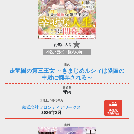
お気に入り
小説：形式・様式の特徴：ラノベ（ライトノベルズ）
走竜国の第三王女 ～きまじめルシィは隣国の
中尉に翻弄される～
守雨
株式会社フロンティアワークス
映像化
2026年2月
希望作品