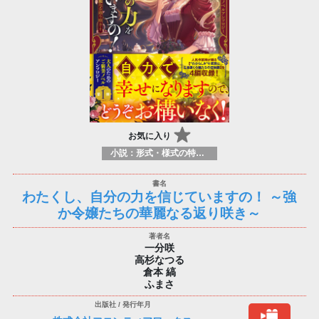
お気に入り
小説：形式・様式の特徴：ラノベ（ライトノベルズ）
わたくし、自分の力を信じていますの！ ～強
か令嬢たちの華麗なる返り咲き～
一分咲
高杉なつる
倉本 縞
ふまさ