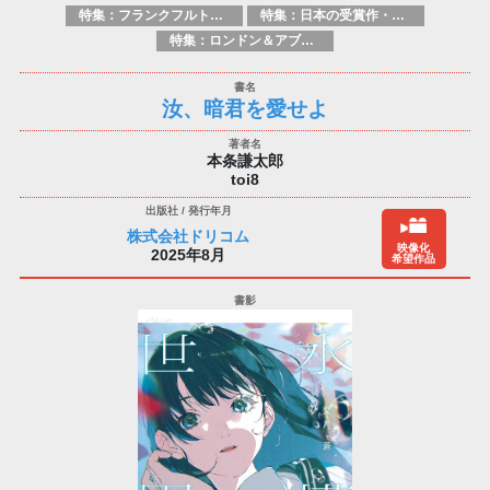
特集：フランクフルト2025
特集：日本の受賞作・ノミネート作品特集
特集：ロンドン＆アブダビブックフェア2026
汝、暗君を愛せよ
本条謙太郎
toi8
株式会社ドリコム
映像化
2025年8月
希望作品