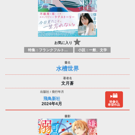
お気に入り
特集：フランクフルト2025
小説：一般、文学
水槽世界
文月蒼
飛鳥新社
映像化
2024年4月
希望作品