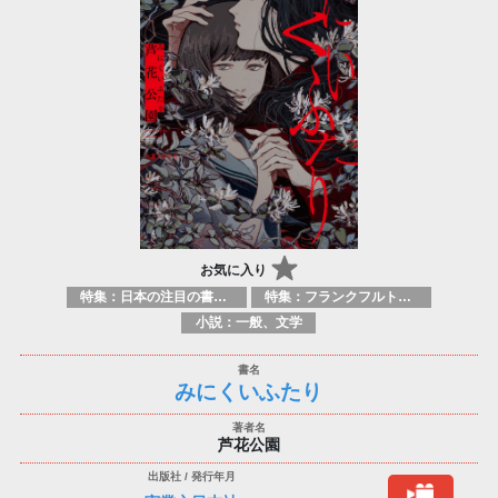
お気に入り
特集：日本の注目の書き手たち
特集：フランクフルト2025
小説：一般、文学
みにくいふたり
芦花公園