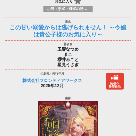
お気に入り
小説：形式・様式の特徴：ラノベ（ライトノベルズ）
この甘い溺愛からは逃げられません！ ～令嬢
は貴公子様のお気に入り～
玉響なつめ
まこ
櫻井みこと
星見うさぎ
株式会社フロンティアワークス
映像化
2025年12月
希望作品