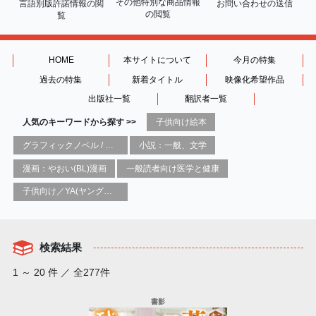
その他特別な商品情報
言語別版許諾情報の
閲
お問い合わせの送信
の閲覧
覧
HOME
本サイトについて
今月の特集
過去の特集
新着タイトル
映像化希望作品
出版社一覧
翻訳者一覧
人気のキーワードから探す >>
子供向け絵本
グラフィックノベル / コミックブック / 漫画：スタイル / 伝統
小説：一般、文学
漫画：やおい(BL)漫画
一般読者向け医学と健康
子供向け／YA(ヤングアダルト)向け一般：芸術&芸術家
検索結果
1 ～ 20 件 ／ 全277件