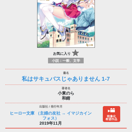
お気に入り
小説：一般、文学
私はサキュバスじゃありません 1-7
小東のら
和錆
ヒーロー文庫 （主婦の友社 → イマジカイン
映像化
フォス）
希望作品
2019年11月