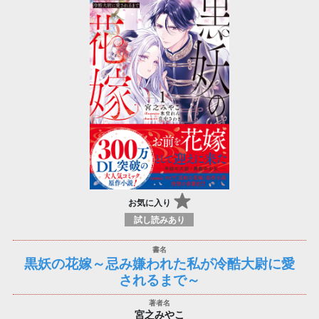
お気に入り
試し読みあり
黒妖の花嫁～忌み嫌われた私が冷酷大尉に愛
されるまで～
宮之みやこ