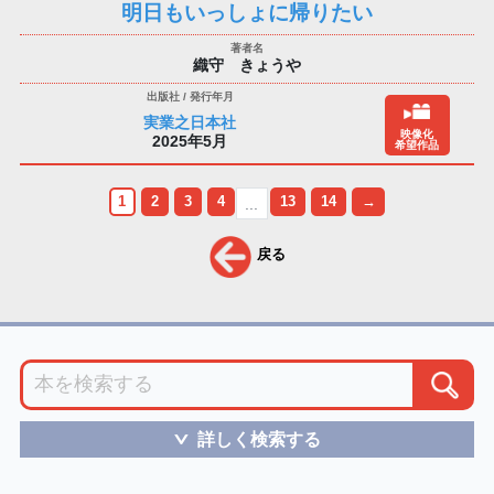
明日もいっしょに帰りたい
織守 きょうや
実業之日本社
映像化
2025年5月
希望作品
1
2
3
4
13
14
→
...
戻る
詳しく検索する
＞