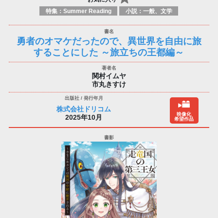
特集：Summer Reading
小説：一般、文学
勇者のオマケだったので、異世界を自由に旅
することにした ～旅立ちの王都編～
関村イムヤ
市丸きすけ
株式会社ドリコム
映像化
2025年10月
希望作品