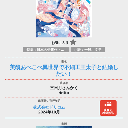
お気に入り
特集：日本の受賞作・ノミネート作品特集
小説：一般、文学
美醜あべこべ異世界で不細工王太子と結婚し
たい！
三日月さんかく
riritto
株式会社ドリコム
映像化
2024年10月
希望作品