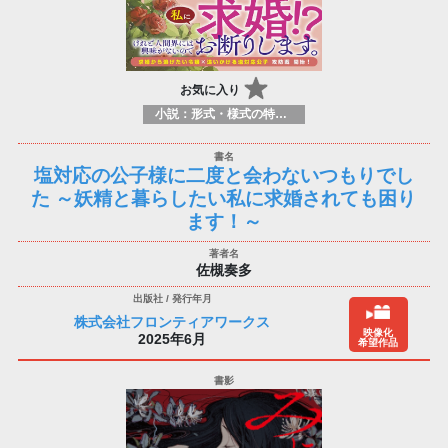
お気に入り
小説：形式・様式の特徴：ラノベ（ライトノベルズ）
塩対応の公子様に二度と会わないつもりでし
た ～妖精と暮らしたい私に求婚されても困り
ます！～
佐槻奏多
株式会社フロンティアワークス
映像化
2025年6月
希望作品